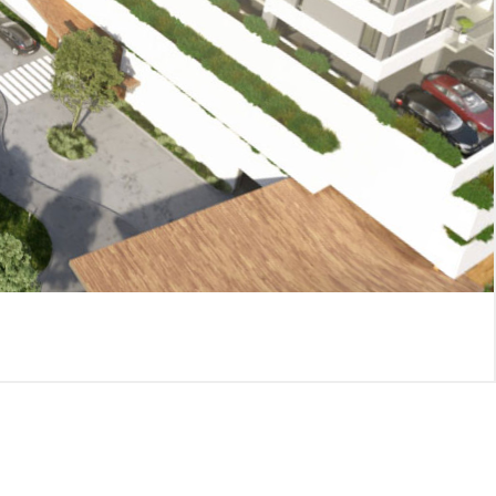
6) 905-350
boulevard@idesa.com.py